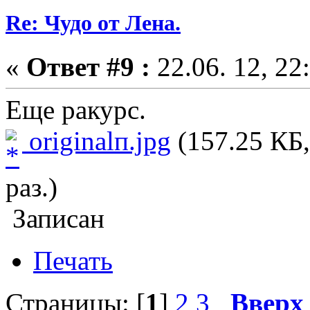
Re: Чудо от Лена.
«
Ответ #9 :
22.06. 12, 22
Еще ракурс.
originalп.jpg
(157.25 КБ,
раз.)
Записан
Печать
Страницы: [
1
]
2
3
Вверх