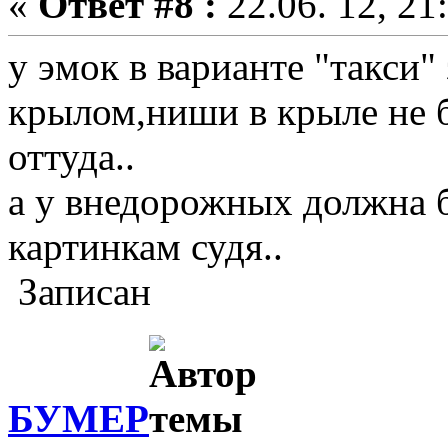
«
Ответ #8 :
22.06. 12, 21
у эмок в варианте "такси"
крылом,ниши в крыле не 
оттуда..
а у внедорожных должна 
картинкам судя..
Записан
БУМЕР