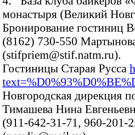
4. База клуба байкеров 
монастыря (Великий Новг
Бронирование гостиниц В
(8162) 730-550 Мартынов
(stifpriem@stif.natm.ru).
Гостиницы Старая Русса
h
text=%D0%93%D0%BE%D
Новгородская дирекция по
Тимашева Нина Евгеньевн
(911-642-31-71, 960-201-2