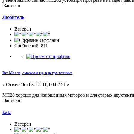
у меня залито сейчас МС20,густое,при прогреве не падает давле
Записан
Любитель
Ветеран
Оффлайн
Сообщений: 811
Re: Масла, смазки и т.д. в ретро технике
«
Ответ #6 :
08.12. 11, 00:02:51 »
МС20 хорошо для изношенных моторов и для старых двухтактн
Записан
katz
Ветеран