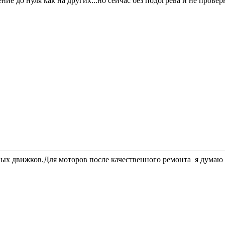
ние до нуля как на других...но сейчас без подогрева и не проверн
ых движков.Для моторов после качественного ремонта я думаю э