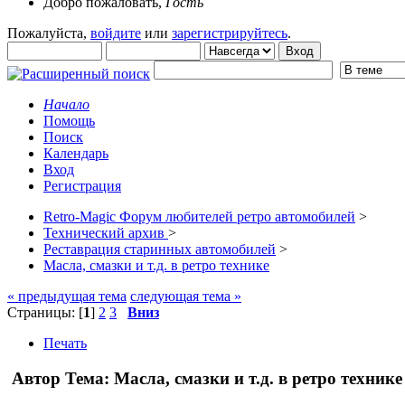
Добро пожаловать,
Гость
Пожалуйста,
войдите
или
зарегистрируйтесь
.
Начало
Помощь
Поиск
Календарь
Вход
Регистрация
Retro-Magic Форум любителей ретро автомобилей
>
Технический архив
>
Реставрация старинных автомобилей
>
Масла, смазки и т.д. в ретро технике
« предыдущая тема
следующая тема »
Страницы: [
1
]
2
3
Вниз
Печать
Автор
Тема: Масла, смазки и т.д. в ретро техник